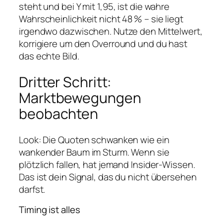
steht und bei Y mit 1,95, ist die wahre
Wahrscheinlichkeit nicht 48 % – sie liegt
irgendwo dazwischen. Nutze den Mittelwert,
korrigiere um den Overround und du hast
das echte Bild.
Dritter Schritt:
Marktbewegungen
beobachten
Look: Die Quoten schwanken wie ein
wankender Baum im Sturm. Wenn sie
plötzlich fallen, hat jemand Insider-Wissen.
Das ist dein Signal, das du nicht übersehen
darfst.
Timing ist alles