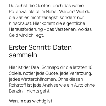
Du siehst die Quoten, doch das wahre
Potenzial bleibt im Nebel. Warum? Weil du
die Zahlen nicht zerlegst, sondern nur
hinschaust. Hier kommt die eigentliche
Herausforderung – das Verstehen, wo das
Geld wirklich liegt.
Erster Schritt: Daten
sammeln
Hier ist der Deal: Schnapp dir die letzten 10
Spiele, notier jede Quote, jede Verletzung,
jedes Wetterphänomen. Ohne diesen
Rohstoff ist jede Analyse wie ein Auto ohne
Benzin – nichts geht.
Warum das wichtig ist