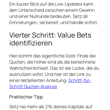
Ein kurzer Blick auf die Live-Updates kann
den Unterschied zwischen einem Gewinn
und einer Nullrunde bedeuten. Setz dir
Erinnerungen, sei bereit, und handle sofort.
Vierter Schritt: Value Bets
identifizieren
Hier kommt das eigentliche Gold: Finde die
Quoten, die höher sind als die berechnete
Wahrscheinlichkeit. Das ist die Lücke, die du
ausnutzen willst. Und hier ist der Link zu
einer detaillierten Anleitung:
Schritt-für-
Schritt Quoten Analyse
.
Praktischer Tipp
Setz nie mehr als 2 % deines Kapitals auf