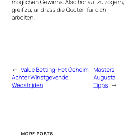
möglichen Gewinns. Also hör auf zu zögern,
greif zu, und lass die Quoten für dich
arbeiten.
←
Value Betting: Het Geheim
Masters
Achter Winstgevende
Augusta
Wedstrijden
Tipps
→
MORE POSTS