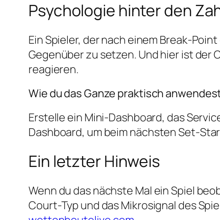
Psychologie hinter den Za
Ein Spieler, der nach einem Break‑Point e
Gegenüber zu setzen. Und hier ist der 
reagieren.
Wie du das Ganze praktisch anwendes
Erstelle ein Mini‑Dashboard, das Servi
Dashboard, um beim nächsten Set‑Start
Ein letzter Hinweis
Wenn du das nächste Mal ein Spiel beo
Court‑Typ und das Mikrosignal des Spiel
wettenheutelive.com
.