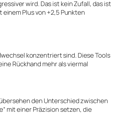
essiver wird. Das ist kein Zufall, das ist
t einem Plus von +2,5 Punkten
lwechsel konzentriert sind. Diese Tools
seine Rückhand mehr als viermal
r übersehen den Unterschied zwischen
 mit einer Präzision setzen, die