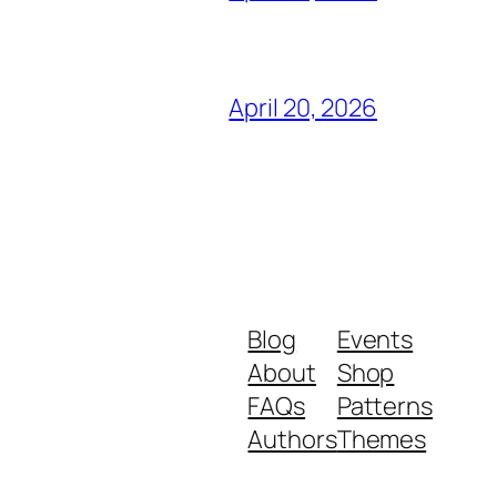
April 20, 2026
Blog
Events
About
Shop
FAQs
Patterns
Authors
Themes