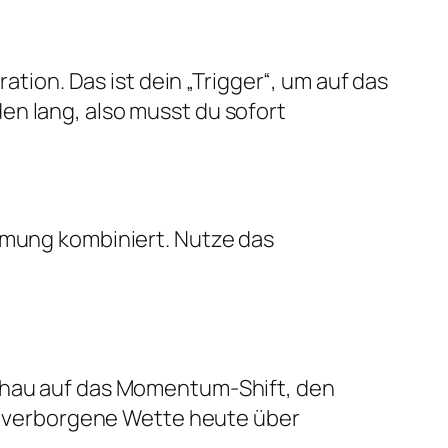
ation. Das ist dein „Trigger“, um auf das
en lang, also musst du sofort
immung kombiniert. Nutze das
schau auf das Momentum‑Shift, den
ste verborgene Wette heute über