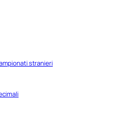
ampionati stranieri
ecimali