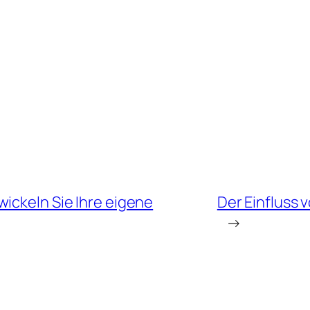
ickeln Sie Ihre eigene
Der Einfluss
→