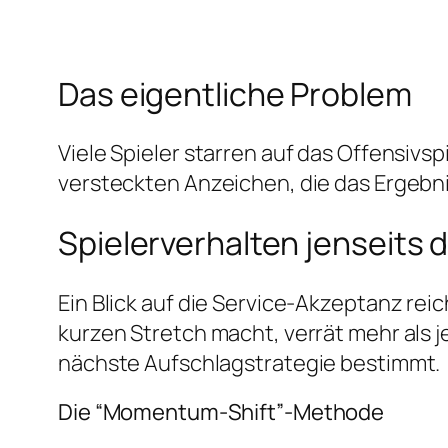
Das eigentliche Problem
Viele Spieler starren auf das Offensivs
versteckten Anzeichen, die das Ergebni
Spielerverhalten jenseits d
Ein Blick auf die Service-Akzeptanz rei
kurzen Stretch macht, verrät mehr als je
nächste Aufschlagstrategie bestimmt.
Die “Momentum-Shift”-Methode