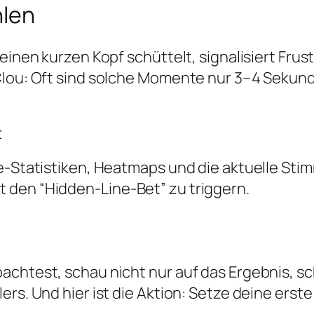
hlen
inen kurzen Kopf schüttelt, signalisiert Frustr
Clou: Oft sind solche Momente nur 3–4 Sekund
t
ce‑Statistiken, Heatmaps und die aktuelle St
 den “Hidden‑Line‑Bet” zu triggern.
bachtest, schau nicht nur auf das Ergebnis, 
ers. Und hier ist die Aktion: Setze deine er