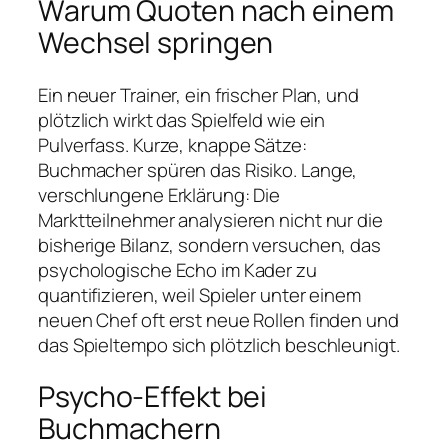
Warum Quoten nach einem
Wechsel springen
Ein neuer Trainer, ein frischer Plan, und
plötzlich wirkt das Spielfeld wie ein
Pulverfass. Kurze, knappe Sätze:
Buchmacher spüren das Risiko. Lange,
verschlungene Erklärung: Die
Marktteilnehmer analysieren nicht nur die
bisherige Bilanz, sondern versuchen, das
psychologische Echo im Kader zu
quantifizieren, weil Spieler unter einem
neuen Chef oft erst neue Rollen finden und
das Spieltempo sich plötzlich beschleunigt.
Psycho‑Effekt bei
Buchmachern