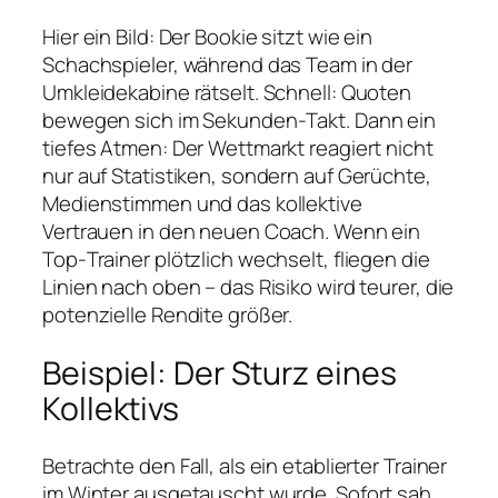
Hier ein Bild: Der Bookie sitzt wie ein
Schachspieler, während das Team in der
Umkleidekabine rätselt. Schnell: Quoten
bewegen sich im Sekunden‑Takt. Dann ein
tiefes Atmen: Der Wettmarkt reagiert nicht
nur auf Statistiken, sondern auf Gerüchte,
Medienstimmen und das kollektive
Vertrauen in den neuen Coach. Wenn ein
Top‑Trainer plötzlich wechselt, fliegen die
Linien nach oben – das Risiko wird teurer, die
potenzielle Rendite größer.
Beispiel: Der Sturz eines
Kollektivs
Betrachte den Fall, als ein etablierter Trainer
im Winter ausgetauscht wurde. Sofort sah