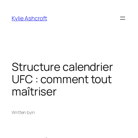
Skip
to
Kylie Ashcroft
content
Structure calendrier
UFC : comment tout
maîtriser
Written by
in