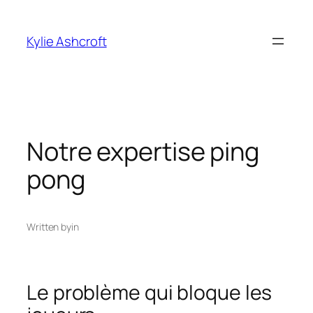
Skip
to
Kylie Ashcroft
content
Notre expertise ping
pong
Written by
in
Le problème qui bloque les