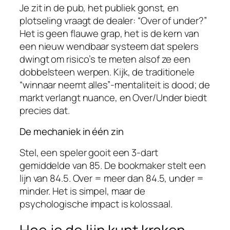
Je zit in de pub, het publiek gonst, en
plotseling vraagt de dealer: “Over of under?”
Het is geen flauwe grap, het is de kern van
een nieuw wendbaar systeem dat spelers
dwingt om risico’s te meten alsof ze een
dobbelsteen werpen. Kijk, de traditionele
“winnaar neemt alles”-mentaliteit is dood; de
markt verlangt nuance, en Over/Under biedt
precies dat.
De mechaniek in één zin
Stel, een speler gooit een 3-dart
gemiddelde van 85. De bookmaker stelt een
lijn van 84.5. Over = meer dan 84.5, under =
minder. Het is simpel, maar de
psychologische impact is kolossaal.