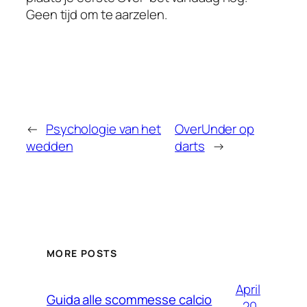
Geen tijd om te aarzelen.
←
Psychologie van het
OverUnder op
wedden
darts
→
MORE POSTS
April
Guida alle scommesse calcio
20,