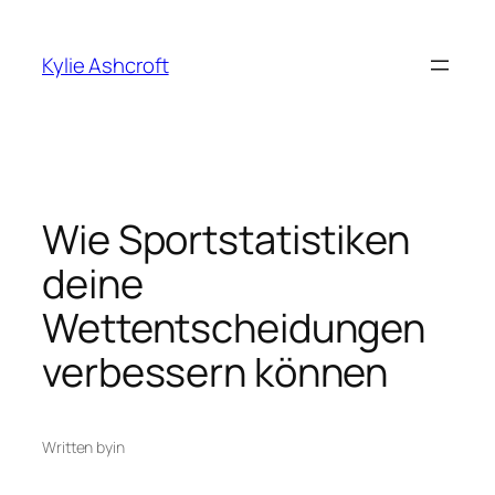
Skip
to
Kylie Ashcroft
content
Wie Sportstatistiken
deine
Wettentscheidungen
verbessern können
Written by
in