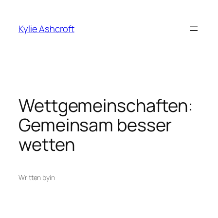
Skip
to
Kylie Ashcroft
content
Wettgemeinschaften:
Gemeinsam besser
wetten
Written by
in