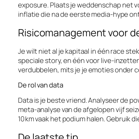
exposure. Plaats je weddenschap net voo
inflatie die na de eerste media-hype on
Risicomanagement voor de
Je wilt niet al je kapitaal in één race s
speciale story, en één voor live-inzetten
verdubbelen, mits je je emoties onder c
De rol van data
Data is je beste vriend. Analyseer de p
meta-analyse van de afgelopen vijf sei
10 km vaak het podium halen. Gebruik die 
De laatste tip