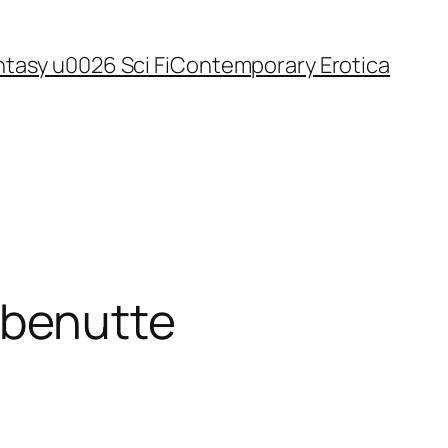
tasy u0026 Sci Fi
Contemporary Erotica
nbenutte