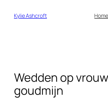
Skip
to
Kylie Ashcroft
Hom
content
Wedden op vrouw
goudmijn