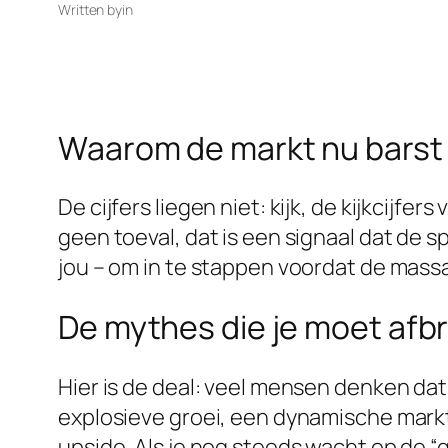
Written by
in
Waarom de markt nu barst
De cijfers liegen niet: kijk, de kijkcijf
geen toeval, dat is een signaal dat de s
jou – om in te stappen voordat de mass
De mythes die je moet afb
Hier is de deal: veel mensen denken dat
explosieve groei, een dynamische markt
upside. Als je nog steeds wacht op de “gr