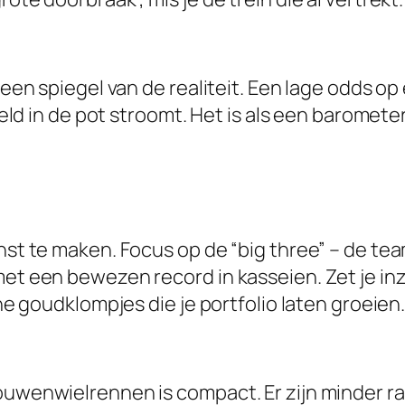
n een spiegel van de realiteit. Een lage odds o
 geld in de pot stroomt. Het is als een baromet
inst te maken. Focus op de “big three” – de t
 met een bewezen record in kasseien. Zet je i
ine goudklompjes die je portfolio laten groeien
ouwenwielrennen is compact. Er zijn minder ra