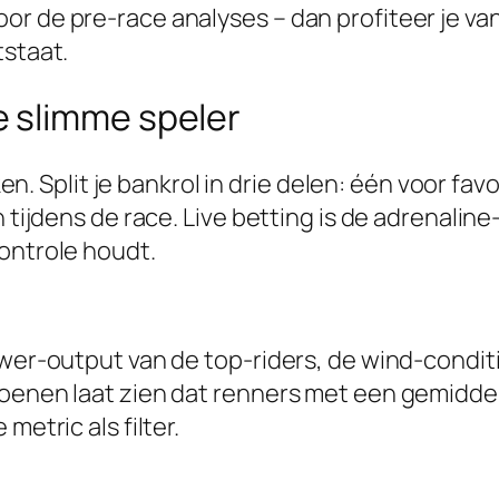
r de pre-race analyses – dan profiteer je van 
tstaat.
 slimme speler
teken. Split je bankrol in drie delen: één voor 
 tijdens de race. Live betting is de adrenaline
ontrole houdt.
ower-output van de top-riders, de wind-condit
zoenen laat zien dat renners met een gemidde
metric als filter.