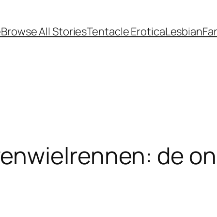
e
Browse All Stories
Tentacle Erotica
Lesbian
Fan
enwielrennen: de o