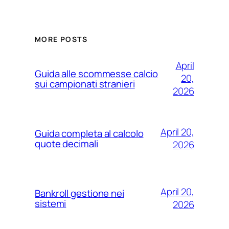
MORE POSTS
April
Guida alle scommesse calcio
20,
sui campionati stranieri
2026
April 20,
Guida completa al calcolo
quote decimali
2026
April 20,
Bankroll gestione nei
sistemi
2026