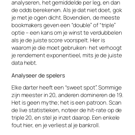
analyseren, het gemiddelde per leg, en dan
de odds berekenen. Als je dat niet doet, gok
je met je ogen dicht. Bovendien, de meeste
bookmakers geven een “double” of “triple”
optie – een kans om je winst te verdubbelen
als je de juiste score voorspelt. Hier is
waarom je die moet gebruiken: het verhoogt
je rendement exponentieel, mits je de juiste
data hebt.
Analyseer de spelers
Elke darter heeft een “sweet spot”. Sommige
zijn meester in 20, anderen domineren de 19.
Het is geen mythe; het is een patroon. Scan
de live statistieken, noteer de hit-rate op de
triple 20, en stel je inzet daarop. Een enkele
fout hier, en je verliest al je bankroll.