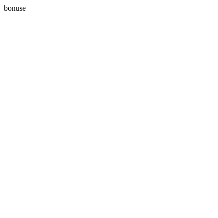
bonuse