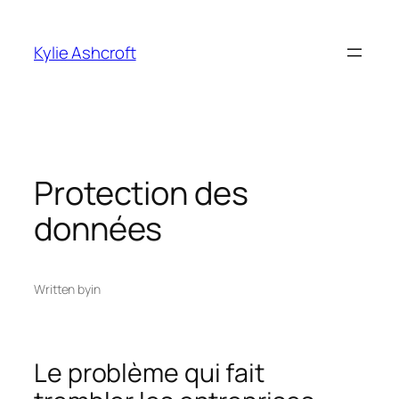
Skip
to
Kylie Ashcroft
content
Protection des
données
Written by
in
Le problème qui fait