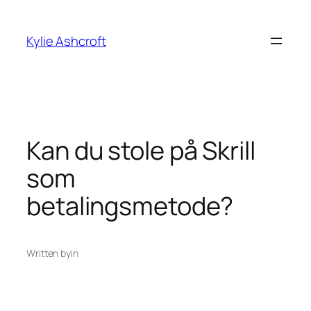
Skip
to
Kylie Ashcroft
content
Kan du stole på Skrill
som
betalingsmetode?
Written by
in