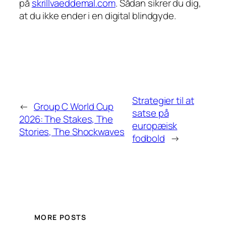
på
skrillvaeddemal.com
. Sådan sikrer du dig,
at du ikke ender i en digital blindgyde.
Strategier til at
←
Group C World Cup
satse på
2026: The Stakes, The
europæisk
Stories, The Shockwaves
fodbold
→
MORE POSTS