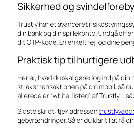
Sikkerhed og svindelforeb
Trustly har et avanceret risikostyringss
din bank og din spillekonto. Undgå offe
dit OTP‑kode. En enkelt fejl og dine pen
Praktisk tip til hurtigere u
Her er, hvad du skal gøre: log ind på di
straks transaktionen på din mobil, så d
allerede er “white‑listed” af Trustly – s
Sidste skridt: tjek adressen
trustlyvae
gebyrændringer. Så er du klar til at få