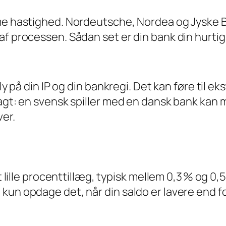
mme hastighed. Nordeutsche, Nordea og Jyske B
f processen. Sådan set er din bank din hurtigs
ly på din IP og din bankregi. Det kan føre til e
sagt: en svensk spiller med en dansk bank kan
ver.
t lille procenttillæg, typisk mellem 0,3 % og 0,
kun opdage det, når din saldo er lavere end f