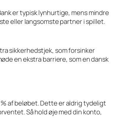
ank er typisk lynhurtige, mens mindre
te eller langsomste partner i spillet.
kstra sikkerhedstjek, som forsinker
 møde en ekstra barriere, som en dansk
5 % af beløbet. Dette er aldrig tydeligt
orventet. Så hold øje med din konto,