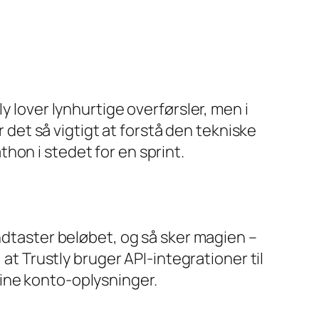
y lover lynhurtige overførsler, men i
r det så vigtigt at forstå den tekniske
hon i stedet for en sprint.
indtaster beløbet, og så sker magien –
 at Trustly bruger API‑integrationer til
ine konto‑oplysninger.