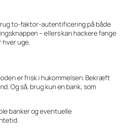
 Brug to‑faktor‑autentificering på både
alingsknappen – ellers kan hackere fange
r hver uge.
‑koden er frisk i hukommelsen. Bekræft
and. Og så, brug kun en bank, som
ble banker og eventuelle
ntetid.