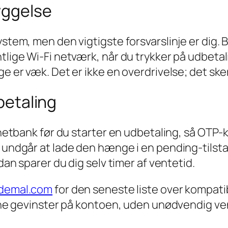
yggelse
ystem, men den vigtigste forsvarslinje er dig.
ntlige Wi‑Fi netværk, når du trykker på udbet
ge er væk. Det er ikke en overdrivelse; det ske
dbetaling
n netbank før du starter en udbetaling, så OTP
u undgår at lade den hænge i en pending‑tilst
ådan sparer du dig selv timer af ventetid.
ddemal.com
for den seneste liste over kompati
 dine gevinster på kontoen, uden unødvendig ve