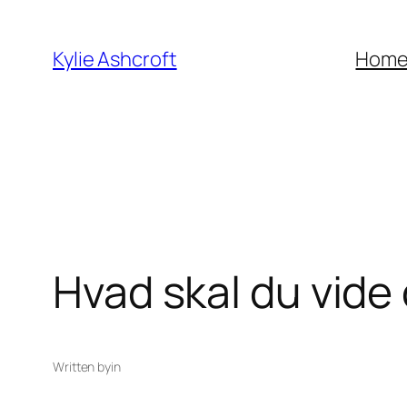
Skip
to
Kylie Ashcroft
Hom
content
Hvad skal du vide
Written by
in