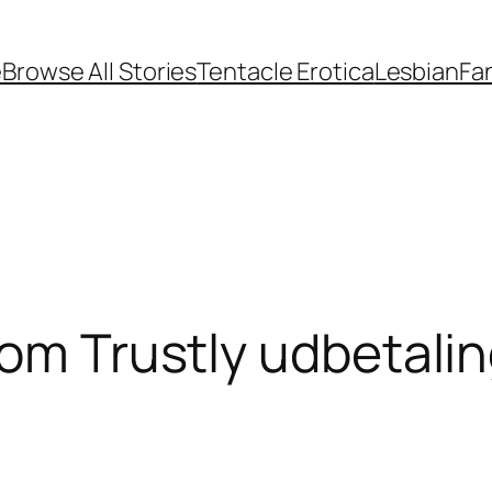
e
Browse All Stories
Tentacle Erotica
Lesbian
Fan
 om Trustly udbetal