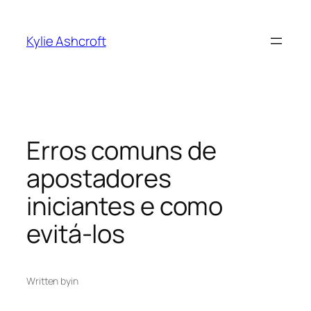
Skip
to
Kylie Ashcroft
content
Erros comuns de
apostadores
iniciantes e como
evitá-los
Written by
in