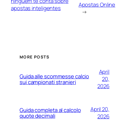
ninguém te conta sobre
Apostas Online
apostas inteligentes
→
MORE POSTS
April
Guida alle scommesse calcio
20,
sui campionati stranieri
2026
April 20,
Guida completa al calcolo
quote decimali
2026