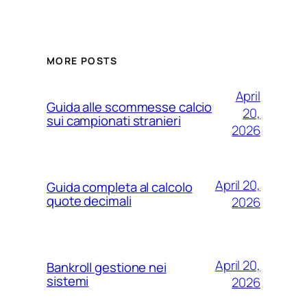
MORE POSTS
April
Guida alle scommesse calcio
20,
sui campionati stranieri
2026
April 20,
Guida completa al calcolo
quote decimali
2026
April 20,
Bankroll gestione nei
sistemi
2026