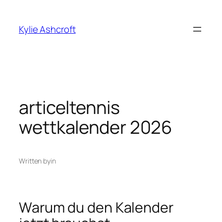
Skip
to
Kylie Ashcroft
content
articeltennis
wettkalender 2026
Written by
in
Warum du den Kalender