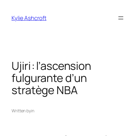
Skip
to
Kylie Ashcroft
content
Ujiri : l’ascension
fulgurante d’un
stratège NBA
Written by
in